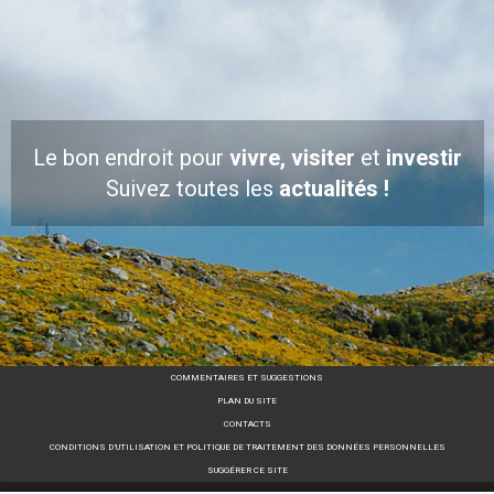
Le bon endroit pour
vivre, visiter
et
investir
Suivez toutes les
actualités !
COMMENTAIRES ET SUGGESTIONS
PLAN DU SITE
CONTACTS
CONDITIONS D’UTILISATION ET POLITIQUE DE TRAITEMENT DES DONNÉES PERSONNELLES
SUGGÉRER CE SITE