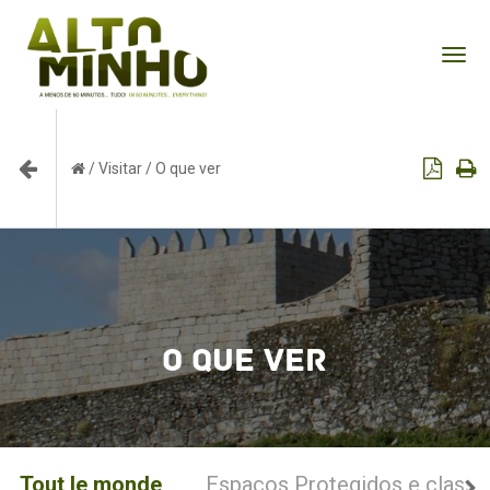
Tog
nav
/
Visitar
/
O que ver
O que ver
Tout le monde
Espaços Protegidos e classif