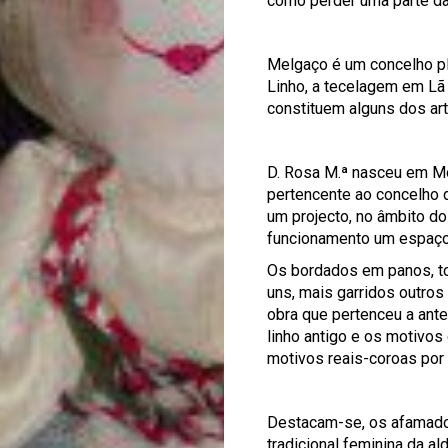
como perder uma parte da
Melgaço é um concelho pl
Linho, a tecelagem em Lã 
constituem alguns dos art
D. Rosa M.ª nasceu em Mo
pertencente ao concelho 
um projecto, no âmbito d
funcionamento um espaço 
Os bordados em panos, toa
uns, mais garridos outros
obra que pertenceu a ant
linho antigo e os motivos
motivos reais-coroas por 
Destacam-se, os afamados 
tradicional feminina da al