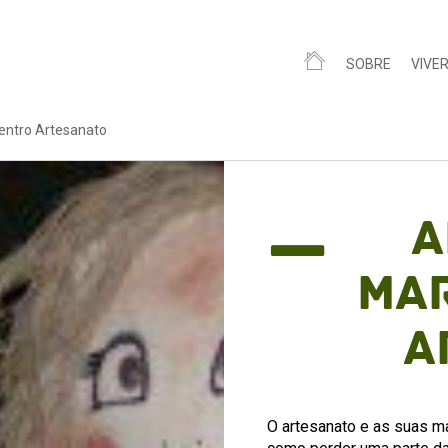
SOBRE
VIVE
entro Artesanato
A
Mar
A
O artesanato e as suas ma