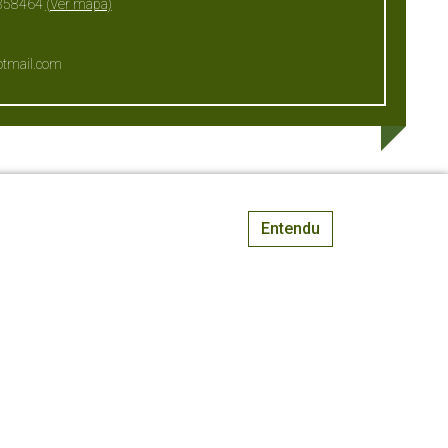
6858464
(Ver mapa)
tmail.com
Entendu