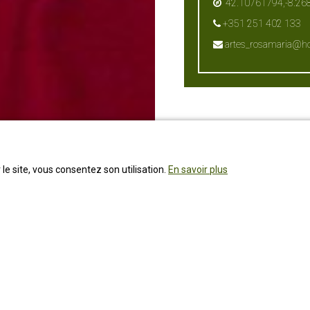
42.10761794,-8.2
+351 251 402 133
artes_rosamaria@ho
 le site, vous consentez son utilisation.
En savoir plus