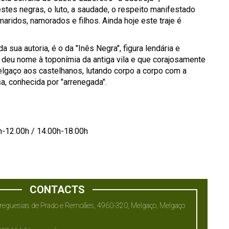
tes negras, o luto, a saudade, o respeito manifestado
aridos, namorados e filhos. Ainda hoje este traje é
 da sua autoria, é o da "Inês Negra", figura lendária e
 deu nome à toponímia da antiga vila e que corajosamente
elgaço aos castelhanos, lutando corpo a corpo com a
sa, conhecida por "arrenegada".
h-12.00h / 14.00h-18.00h
.
CONTACTS
reguesias de Prado e Remoães, 4960-320, Melgaço, Melgaço