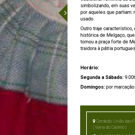
simbolizando, em suas ves
por aqueles que partiam: m
usado.
Outro traje característico,
histórica de Melgaço, que
tomou a praça forte de M
traidora à pátria portugue
Horário:
Segunda a Sábado:
9.00
Domingos:
por marcação
Cerdedo- União das F
( Viana do Castelo )