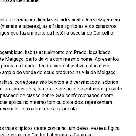
 nossa identidade.
eno de tradições ligadas ao artesanato. A tecelagem em
(mantas e tapetes), as alfaias agrícolas e os canastros
igos que fazem parte da história secular do Concelho.
çambique, habita actualmente em Prado, localidade
de Melgaço, perto da vila com mesmo nome. Apresentou
o programa Leader, tendo como objectivo colocar em
amplo de venda de seus produtos na vila de Melgaço.
lhas, corredores são bonitos e diversificados, sóbrios
 e, ao apreciá-los, temos a sensação de estarmos perante
epassado de classe nobre. São confeccionados sobre
 que aplica, no mesmo tom ou coloridos, representam
exemplo - ou outros de cariz popular.
trajes típicos deste concelho, um deles, veste a figura
deia serrana de Castro Laboreiro- a Castreja -,