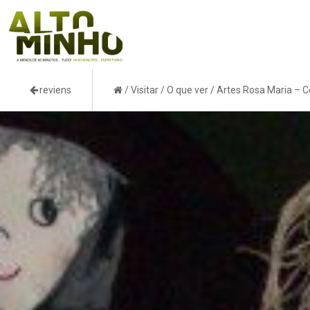
reviens
/
Visitar
/
O que ver
/
Artes Rosa Maria – C