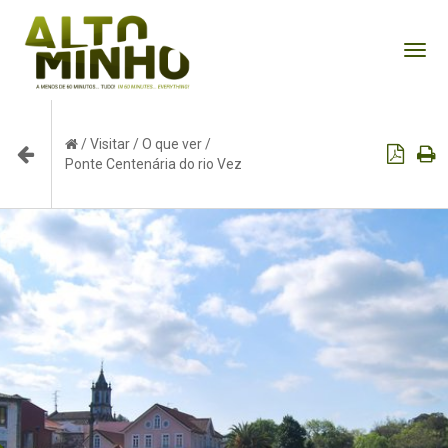
Tog
nav
/
Visitar
/
O que ver
/
Ponte Centenária do rio Vez