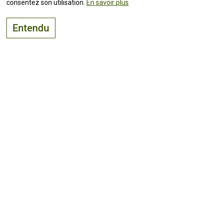
consentez son utilisation.
En savoir plus
Entendu
Le bon endroit pour
vivre, visiter
et
investir
Suivez toutes les
actualités !