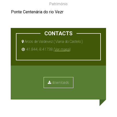
Património
Ponte Centenária do rio Vezr
CONTACTS
Arcos de Valdevez ( Viana do Castelo )
41.844,-8.41738
(Ver mapa)
downloads