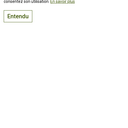
consentez son utilisation.
En savoir plus
Entendu
Le bon endroit pour
vivre, visiter
et
investir
Suivez toutes les
actualités !