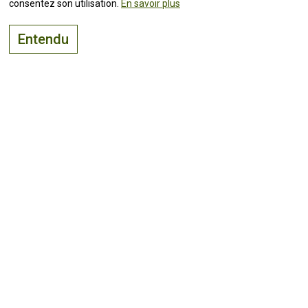
consentez son utilisation.
En savoir plus
Entendu
Le bon endroit pour
vivre, visiter
et
investir
Suivez toutes les
actualités !