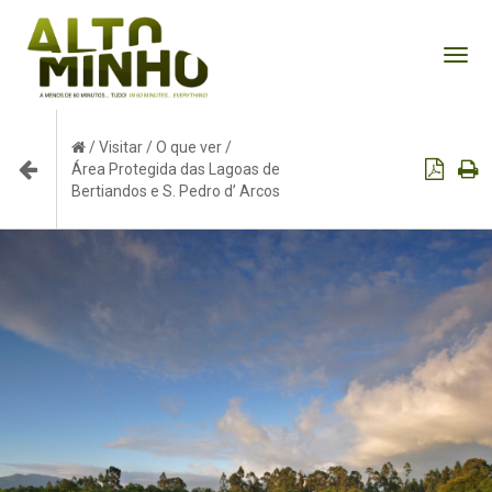
Tog
nav
/
Visitar
/
O que ver
/
Área Protegida das Lagoas de
Bertiandos e S. Pedro d’ Arcos