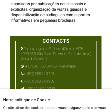
e apoiados por publicações educacionais e
explícitas, organização de visitas guiadas e
disponibilização de audioguias com suportes
informativos em pequenas brochuras.
CONTACTS
Rua da Lagoa de S. Pedro d’Arcos nº476,
4990-530, São Pedro De Arcos, Ponte de Lima (
Viana do Castelo )
41.753017,-8.644667
(Ver mapa)
(+351) 258 240 201
(+351) 258 240 202
(+351) 258 240 238
lagoas@cm-pontedelima.pt
Notre politique de Cookie
Ce site utilise des cookies. Lorsque vous naviguez sur le site, vous