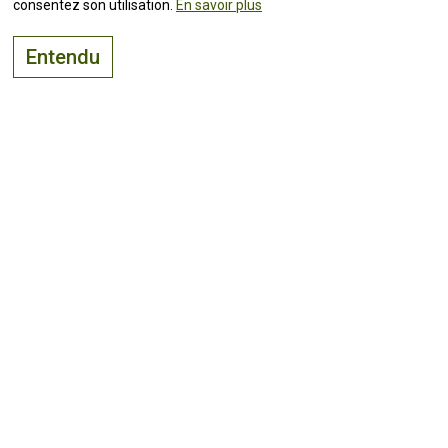
consentez son utilisation.
En savoir plus
Entendu
Le bon endroit pour
vivre, visiter
et
investir
Suivez toutes les
actualités !