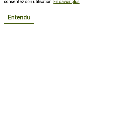
consentez son utilisation.
En savoir plus
downloads
Entendu
Le bon endroit pour
vivre, visiter
et
investir
Suivez toutes les
actualités !