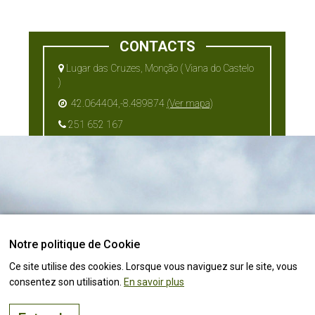
CONTACTS
Lugar das Cruzes, Monção ( Viana do Castelo
)
42.064404,-8.489874
(Ver mapa)
251 652 167
251 565 120
adegademoncao@mail.telepac.pt
Notre politique de Cookie
Le bon endroit pour
vivre, visiter
et
investir
Suivez toutes les
actualités !
Ce site utilise des cookies. Lorsque vous naviguez sur le site, vous
consentez son utilisation.
En savoir plus