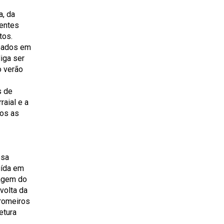
a, da
rentes
tos.
loados em
iga ser
o verão
s de
raial e a
ros as
osa
uída em
magem do
volta da
 romeiros
etura