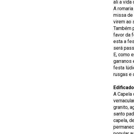
ali a vida
A romaria
missa de 
virem ao 
Também p
favor da 
esta a fe
será pas
E, como e
garranos 
festa lúd
rusgas e 
Edificado
A Capela 
vernacula
granito, 
santo padr
capela, d
permaneci
popular a