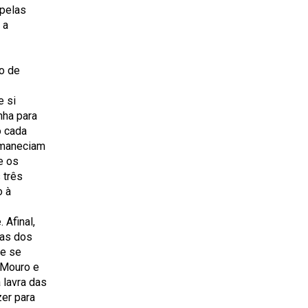
apelas
 a
ão de
e si
nha para
o cada
rmaneciam
e os
 três
o à
 Afinal,
ias dos
de se
e Mouro e
 lavra das
zer para