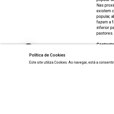
Nas proxi
existem c
popular, 
fazem a f
inferior p
pastores.
Contexto 
Esta roma
Política de Cookies
António d
culto, e e
Este site utiliza Cookies. Ao navegar, está a consenti
Estamos n
sazonal d
Riba de M
gestão da
mais novo
restante 
a cuidar 
guardando
guardado.