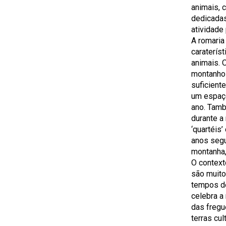
animais, 
dedicadas
atividade
A romaria
caraterís
animais. 
montanhos
suficiente
um espaço
ano. Tamb
durante a
‘quartéis’
anos segu
montanha, 
O contexto
são muito
tempos de
celebra a
das fregu
terras cul