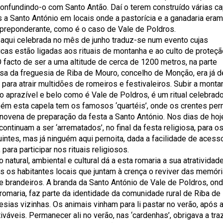
confundindo-o com Santo Antão. Daí o terem construído várias c
 a Santo António em locais onde a pastorícia e a ganadaria eram
 preponderante, como é o caso de Vale de Poldros.
 aqui celebrada no mês de junho traduz-se num evento cujas
ticas estão ligadas aos rituais de montanha e ao culto de proteç
O facto de ser a uma altitude de cerca de 1200 metros, na parte
a da freguesia de Riba de Mouro, concelho de Monção, era já d
 para atrair multidões de romeiros e festivaleiros. Subir a monta
 aprazível e belo como é Vale de Poldros, é um ritual celebrad
ém esta capela tem os famosos ‘quartéis’, onde os crentes pe
 novena de preparação da festa a Santo António. Nos dias de hoj
 continuam a ser ‘arrematados’, no final da festa religiosa, para os
intes, mas já ninguém aqui pernoita, dada a facilidade de acess
para participar nos rituais religiosos.
 natural, ambiental e cultural dá a esta romaria a sua atratividade.
s os habitantes locais que juntam à crença o reviver das memór
 brandeiros. A branda da Santo António de Vale de Poldros, on
 romaria, faz parte da identidade da comunidade rural de Riba d
esias vizinhas. Os animais vinham para li pastar no verão, após a
tiváveis. Permanecer ali no verão, nas ‘cardenhas’, obrigava a tra