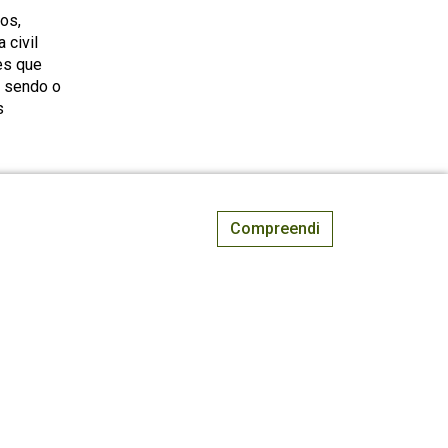
os,
 civil
jes que
, sendo o
s
de Santo
e seu
Compreendi
povoado
sia de
atatas. A
 filhos
velhos. A
o inferior
 setembro,
o para ser
mas