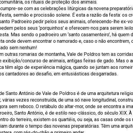
 comunitária, os rituais de proteção dos animais.
 cumpre-se com as celebrações litúrgicas da novena preparatóri
festa, sermão e procissão solene. É esta a razão da festa: os c
santo Padroeiro pedir pelos seus animais, oferecendo-lhe ex-vo
edem pelos seus ‘porquinhos’ e oferecem-nos para serem lei
festa. Mas sendo o padroeiro um ‘santo casamenteiro’, há quem d
sta onde devem encontrar o namorado e, caso o não encontrem, 
sado sem nenhum!
m outras romarias de montanha, Vale de Poldros tem as corrida
e exibição/concurso de animais, antigas feiras de gado. Mas o ar
ica têm algo de experiência mágica, quando se juntam aos romei
os cantadores ao desafio, em entusiásticas desgarradas.
de Santo António de Vale de Poldros é de uma arquitetura religi
r, várias vezes reconstruída, de uma só nave longitudinal, constr
agora sem reboco. O retábulo do altar-mor, onde se encontra a i
oeiro, Santo António, é de estilo neo-clássico, do século XIX. À 
entro do terreiro, existem os quartéis, ou seja, as casas onde os
am durante o tempo das novenas preparatórias. Têm uma arquit
ustera, com rés-do-chão e primeiro andar.