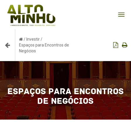
Tog
nav
/
Investir
/
Espaços para Encontros de
Negócios
Espaços para Encontros
de Negócios