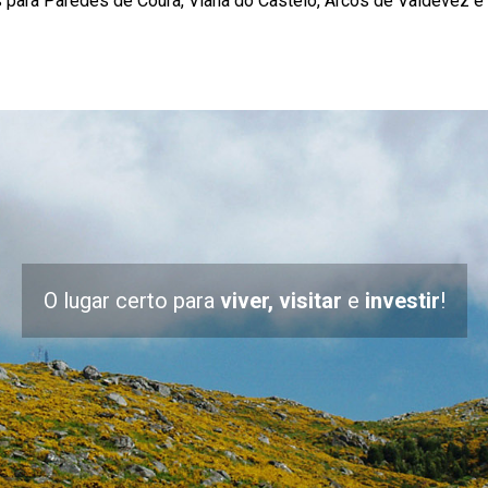
s para Paredes de Coura, Viana do Castelo, Arcos de Valdevez e
O lugar certo para
viver, visitar
e
investir
!