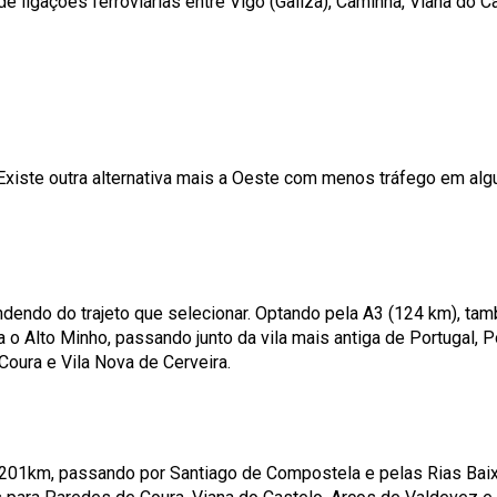
e ligações ferroviárias entre Vigo (Galiza), Caminha, Viana do Ca
. Existe outra alternativa mais a Oeste com menos tráfego em a
endo do trajeto que selecionar. Optando pela A3 (124 km), tam
 o Alto Minho, passando junto da vila mais antiga de Portugal, 
oura e Vila Nova de Cerveira.
 201km, passando por Santiago de Compostela e pelas Rias Baix