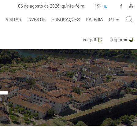
06 de agosto de 2026, quinta-feira
19º
VISITAR
INVESTIR
PUBLICAÇÕES
GALERIA
PT
ver pdf
imprimir