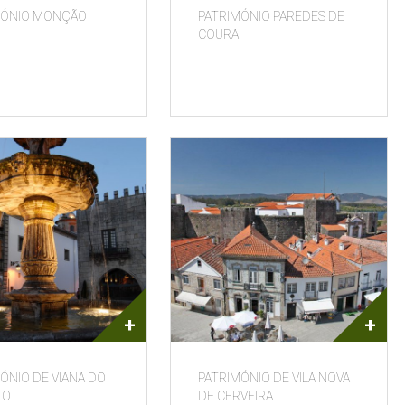
MÓNIO MONÇÃO
PATRIMÓNIO PAREDES DE
COURA
+
+
ÓNIO DE VIANA DO
PATRIMÓNIO DE VILA NOVA
LO
DE CERVEIRA