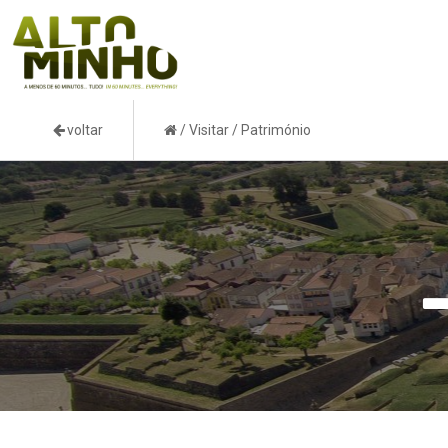
voltar
/
Visitar
/
Património