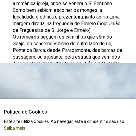
a românica igreja, onde se venera o S. Bentinho.
Como bem sabiam escolher os monges, a
localidade é edílica e prazenteira, junto ao rio Lima,
margem direita, na freguesia de Ermelo (hoje União
de Freguesias de S. Jorge e Ermelo).
Os romeiros seguem os caminhos que vêm do
Soajo, do concelho vizinho do outro lado do rio,
Ponte da Barca, desde Paradamonte, das barcas de
passagem, ou a jusante, pela estrada que vem dos
Arcos pela margem direita do rio. A fé em S. Bento
traz aqui tanta dor e sofrimento, tanta esperança e
vontade de mudança, tanto querer e força da alegria.
Nas mãos dos romeiros vemos os ex-votos,
atestando a promessa a fazer ou o cumprimento
dela. Ali chegados, fazem a romaria à volta do
templo, a maioria a pé, alguns de joelhos,
descalços, rezando a Deus, a Maria, e honrando o S.
Política de Cookies
O lugar certo para
viver, visitar
e
investir
!
Bento. Entram depois na igreja, onde completam a
Este site utiliza Cookies. Ao navegar, está a consentir o seu uso.
reza e cumprem a promessa, ao depositar o ex-
Saiba mais
voto e dando a esmola. Alguns benzem-se com o