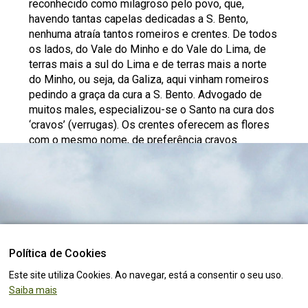
reconhecido como milagroso pelo povo, que,
havendo tantas capelas dedicadas a S. Bento,
nenhuma atraía tantos romeiros e crentes. De todos
os lados, do Vale do Minho e do Vale do Lima, de
terras mais a sul do Lima e de terras mais a norte
do Minho, ou seja, da Galiza, aqui vinham romeiros
pedindo a graça da cura a S. Bento. Advogado de
muitos males, especializou-se o Santo na cura dos
‘cravos’ (verrugas). Os crentes oferecem as flores
com o mesmo nome, de preferência cravos
vermelhos, pedindo ou agradecendo a cura.
A grande Procissão, com vários andores, onde se
destacam três deles, um de S. Bento para os mais
pequenos e outro, do mesmo Santo, levado em
ombros por irmãos da Confraria de S. Bento da
Porta Aberta, vestidos com trajes negros, como o
padroeiro, e outro ainda de Santo Amaro, de grande
Política de Cookies
devoção local.
O lugar certo para
viver, visitar
e
investir
!
Este site utiliza Cookies. Ao navegar, está a consentir o seu uso.
Saiba mais
Edificado