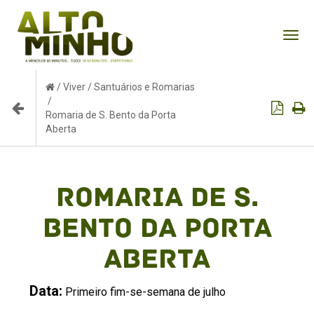
Tog
nav
/
Viver
/
Santuários e Romarias
/
Romaria de S. Bento da Porta
Aberta
Romaria de S.
Bento da Porta
Aberta
Data:
Primeiro fim-se-semana de julho