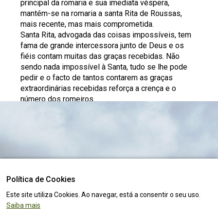
principal da romaria e sua imediata véspera,
mantém-se na romaria a santa Rita de Roussas,
mais recente, mas mais comprometida.
Santa Rita, advogada das coisas impossíveis, tem
fama de grande intercessora junto de Deus e os
fiéis contam muitas das graças recebidas. Não
sendo nada impossível à Santa, tudo se lhe pode
pedir e o facto de tantos contarem as graças
extraordinárias recebidas reforça a crença e o
número dos romeiros.
Edificado
O Santuário de Santa Rita em Roussas, foi, já neste
século XXI, parcialmente destruído por um incêndio,
ardendo um altar e imagens. A comunidade e
devotos depressa iniciaram os trabalhos de
reconstrução. Temos uma capela de uma só nave,
Política de Cookies
O lugar certo para
viver, visitar
e
investir
!
de planta longitudinal. A fachada ergue-se na torre
Este site utiliza Cookies. Ao navegar, está a consentir o seu uso.
sineira que ocupa a sua parte central. Apresenta nas
Saiba mais
fachadas grandes aberturas. A reconstrução de uma