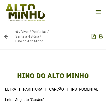
Tog
nav
/
Viver
/
Polifonias
/
Sente a História
/
Hino do Alto Minho
Hino do Alto Minho
LETRA
|
PARTITURA
|
CANÇÃO
|
INSTRUMENTAL
Letra: Augusto "Canário"