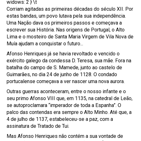
widows: 2 } \t
Corriam agitadas as primeiras décadas do século XII. Por
estas bandas, um povo lutava pela sua independência.
Uma Nação dava os primeiros passos e começava a
escrever sua História. Nas origens de Portugal, o Alto
Lima e o mosteiro de Santa Maria Virgem de Vila Nova de
Muía ajudam a conquistar o futuro...
Afonso Henriques já se havia revoltado e vencido o
exército galego da condessa D. Teresa, sua mãe. Fora na
batalha do campo de S. Mamede, junto ao castelo de
Guimarães, no dia 24 de junho de 1128. O condado
portucalense começava a ver nascer uma nova aurora.
Outras guerras aconteceram, entre o nosso infante e o
seu primo Afonso VIII que, em 1135, na catedral de Leão,
se autoproclamara “imperador de toda a Espanha”. O
palco das contendas era sempre o Alto Minho. Até que, a
4 de julho de 1137, estabeleceu-se a paz, com a
assinatura de Tratado de Tui.
Mas Afonso Henriques não contém a sua vontade de