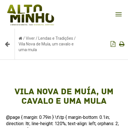
Tog
nav
/
Viver
/
Lendas e Tradições
/
Vila Nova de Muía, um cavalo e
uma mula
Vila Nova de Muía, um
cavalo e uma mula
@page { margin: 0.79in } \t\tp { margin-bottom: 0.1in;
direction: ltr; line-height: 120%; text-align: left; orphans: 2;