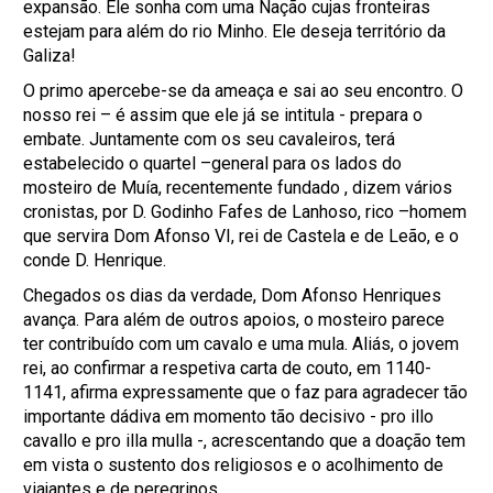
expansão. Ele sonha com uma Nação cujas fronteiras
estejam para além do rio Minho. Ele deseja território da
Galiza!
O primo apercebe-se da ameaça e sai ao seu encontro. O
nosso rei – é assim que ele já se intitula - prepara o
embate. Juntamente com os seu cavaleiros, terá
estabelecido o quartel –general para os lados do
mosteiro de Muía, recentemente fundado , dizem vários
cronistas, por D. Godinho Fafes de Lanhoso, rico –homem
que servira Dom Afonso VI, rei de Castela e de Leão, e o
conde D. Henrique.
Chegados os dias da verdade, Dom Afonso Henriques
avança. Para além de outros apoios, o mosteiro parece
ter contribuído com um cavalo e uma mula. Aliás, o jovem
rei, ao confirmar a respetiva carta de couto, em 1140-
1141, afirma expressamente que o faz para agradecer tão
importante dádiva em momento tão decisivo - pro illo
cavallo e pro illa mulla -, acrescentando que a doação tem
em vista o sustento dos religiosos e o acolhimento de
viajantes e de peregrinos.