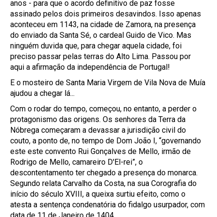
anos - para que o acordo definitivo de paz fosse
assinado pelos dois primeiros desavindos. Isso apenas
aconteceu em 1143, na cidade de Zamora, na presença
do enviado da Santa Sé, o cardeal Guido de Vico. Mas
ninguém duvida que, para chegar aquela cidade, foi
preciso passar pelas terras do Alto Lima. Passou por
aqui a afirmação da independência de Portugal!
E o mosteiro de Santa Maria Virgem de Vila Nova de Muía
ajudou a chegar lá...
Com o rodar do tempo, começou, no entanto, a perder o
protagonismo das origens. Os senhores da Terra da
Nóbrega começaram a devassar a jurisdição civil do
couto, a ponto de, no tempo de Dom João I, “governando
este este convento Rui Gonçalves de Mello, irmão de
Rodrigo de Mello, camareiro D'El-rei”, o
descontentamento ter chegado a presença do monarca.
Segundo relata Carvalho da Costa, na sua Corografia do
início do século XVIII, a queixa surtiu efeito, como o
atesta a sentença condenatória do fidalgo usurpador, com
data de 11 de Janeiro de 1404.