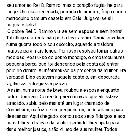
seu amor ao Rei D. Ramiro, mas o coração fugia-lhe para
longe. Um dia a renegada, perdida de amores, fugiu com o
marroquino para um castelo em Gaia. Julgava-se ali
segura e feliz!
O pobre Rei D. Ramiro viu-se sem esposa e sem honra!
Tal ultraje e afronta não podia ficar assim. Temia envolver
numa guerra todo o seu exército, aquando a traidora
fugisse para mais longe. Por isso resolveu tomar outras
medidas. Vestiu-se de pobre mendigo, e embarcou numa
pequena barca, que foi descendo pela costa até entrar
pelo rio dentro. Aí informou-se da presença da mulher. Era
verdade! Eles estavam naquele castelo, em descurada
vigilância, entregues à paixão.
Assim, numa noite de breu, roubou a esposa enquanto
todos dormiam. Correndo para um navio que ali estava
atracado, subiu pelo mar até um lugar chamado de
Gontinhães, na foz de um pequeno rio, onde atracou para
descansar. Aqui chegado, contou aos seus fidalgos e aos
seus filhos a traição da rainha, pedindo-lhes ajuda para
dar a melhor justiça, a tão vil ato de sua mulher. Todos