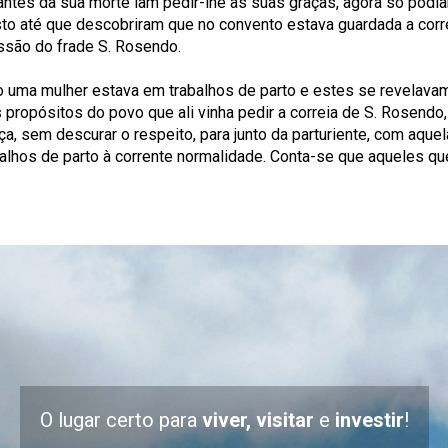
ue antes da sua morte iam pedir-lhe as suas graças, agora só podi
sto até que descobriram que no convento estava guardada a corr
cessão do frade S. Rosendo.
 uma mulher estava em trabalhos de parto e estes se revelav
 propósitos do povo que ali vinha pedir a correia de S. Rosendo
rça, sem descurar o respeito, para junto da parturiente, com aq
abalhos de parto à corrente normalidade. Conta-se que aqueles 
O lugar certo para
viver, visitar
e
investir
!