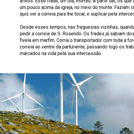
aflitos. Esse frade, um dia, morreu. A partir daí, os q
um pouco acima da igreja, no meio do monte. Faziam i
quis ver a correia para lhe tocar, e suplicar pela inter
Desde esses tempos, nas freguesias vizinhas, quando
pedir a correia de S. Rosendo. Os frades já sabiam dos
fivela em marfim. Corria o transportador com toda a fo
correia ao ventre da parturiente, passando logo os tr
marcados na vida pela sua intercessão.