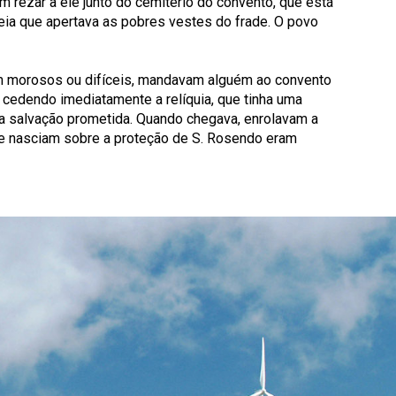
am rezar a ele junto do cemitério do convento, que está
eia que apertava as pobres vestes do frade. O povo
am morosos ou difíceis, mandavam alguém ao convento
, cedendo imediatamente a relíquia, que tinha uma
uela salvação prometida. Quando chegava, enrolavam a
que nasciam sobre a proteção de S. Rosendo eram