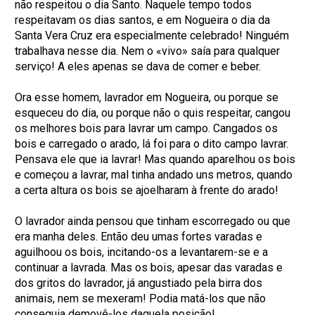
não respeitou o dia Santo. Naquele tempo todos
respeitavam os dias santos, e em Nogueira o dia da
Santa Vera Cruz era especialmente celebrado! Ninguém
trabalhava nesse dia. Nem o «vivo» saía para qualquer
serviço! A eles apenas se dava de comer e beber.
Ora esse homem, lavrador em Nogueira, ou porque se
esqueceu do dia, ou porque não o quis respeitar, cangou
os melhores bois para lavrar um campo. Cangados os
bois e carregado o arado, lá foi para o dito campo lavrar.
Pensava ele que ia lavrar! Mas quando aparelhou os bois
e começou a lavrar, mal tinha andado uns metros, quando
a certa altura os bois se ajoelharam à frente do arado!
O lavrador ainda pensou que tinham escorregado ou que
era manha deles. Então deu umas fortes varadas e
aguilhoou os bois, incitando-os a levantarem-se e a
continuar a lavrada. Mas os bois, apesar das varadas e
dos gritos do lavrador, já angustiado pela birra dos
animais, nem se mexeram! Podia matá-los que não
conseguia demovê-los daquela posição!