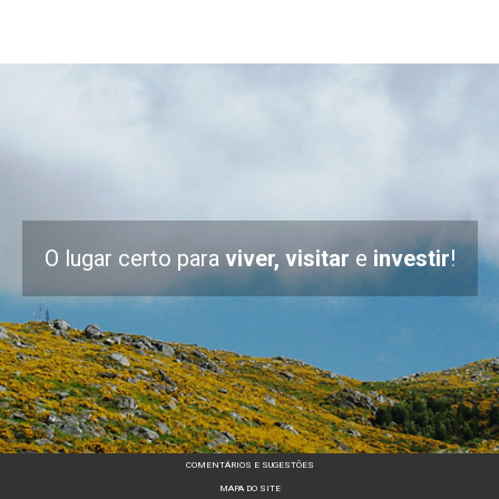
O lugar certo para
viver, visitar
e
investir
!
COMENTÁRIOS E SUGESTÕES
MAPA DO SITE