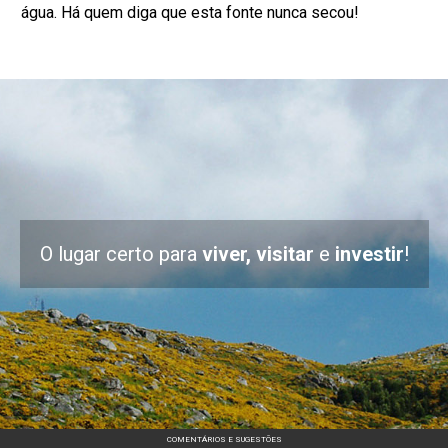
água. Há quem diga que esta fonte nunca secou!
O lugar certo para
viver, visitar
e
investir
!
COMENTÁRIOS E SUGESTÕES