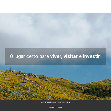
O lugar certo para
viver, visitar
e
investir
!
COMENTÁRIOS E SUGESTÕES
MAPA DO SITE