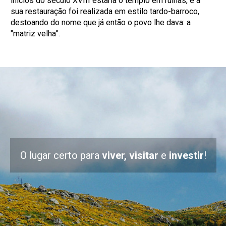
inícios do século XVIII estaria o templo em ruínas, e a
sua restauração foi realizada em estilo tardo-barroco,
destoando do nome que já então o povo lhe dava: a
"matriz velha”.
O lugar certo para
viver, visitar
e
investir
!