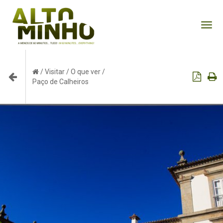
Tog
nav
/
Visitar
/
O que ver
/
Paço de Calheiros