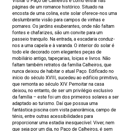
Visitar o Paço de Calheiros é como entrar nas
páginas de um romance histórico. Situado na
encosta de uma colina, este solar oferece-nos uma
deslumbrante visão para campos de vinhas e
pomares. Os jardins exuberantes, onde não faltam
fontes e chafarizes, são um convite para um
passeio tranquilo. Na entrada, a escadaria conduz-
nos a uma capela e à varanda. O interior do solar é
todo ele decorado com elegantes peças de
mobiliário antigo, tapeçarias, loiças e livros. Não
faltam também retratos da família Calheiros, que
nunca deixou de habitar o atual Paço. Edificado no
início do século XVIII, sucedeu ao edifício primitivo,
que remonta ao século XIV. Pernoitar na casa
deixou, no entanto, de ser um privilégio exclusivo
da família – este foi um dos primeiros solares a ser
adaptado ao turismo. Daí que possua uma
fantástica piscina com vista panorâmica, campo de
ténis, entre outras acessibilidades para
proporcionar uma estadia inesquecível. Viver, nem
que seja por um dia, no Paço de Calheiros, é sem