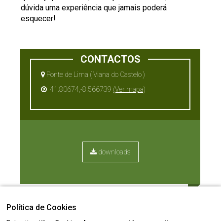
dúvida uma experiência que jamais poderá
esquecer!
CONTACTOS
Ponte de Lima ( Viana do Castelo )
41.80674,-8.566739
(Ver mapa)
downloads
Política de Cookies