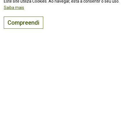
Este site utiliza Cookies. Ao navegar, está a consentir o seu uso.
Saiba mais
Compreendi
O lugar certo para
viver, visitar
e
investir
!