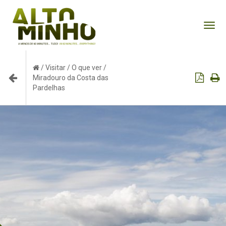
Tog
nav
/
Visitar
/
O que ver
/
Miradouro da Costa das
Pardelhas