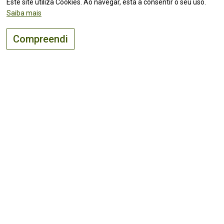
Este site utiliza Cookies. Ao navegar, está a consentir o seu uso.
Saiba mais
Compreendi
O lugar certo para
viver, visitar
e
investir
!