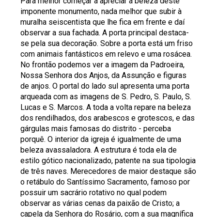
Para melhor começar a apreciar a beleza deste
imponente monumento, nada melhor que subir à
muralha seiscentista que lhe fica em frente e daí
observar a sua fachada. A porta principal destaca-
se pela sua decoração. Sobre a porta está um friso
com animais fantásticos em relevo e uma rosácea.
No frontão podemos ver a imagem da Padroeira,
Nossa Senhora dos Anjos, da Assunção e figuras
de anjos. O portal do lado sul apresenta uma porta
arqueada com as imagens de S. Pedro, S. Paulo, S.
Lucas e S. Marcos. A toda a volta repare na beleza
dos rendilhados, dos arabescos e grotescos, e das
gárgulas mais famosas do distrito - perceba
porquê. O interior da igreja é igualmente de uma
beleza avassaladora. A estrutura é toda ela de
estilo gótico nacionalizado, patente na sua tipologia
de três naves. Merecedores de maior destaque são
o retábulo do Santíssimo Sacramento, famoso por
possuir um sacrário rotativo no qual podem
observar as várias cenas da paixão de Cristo; a
capela da Senhora do Rosário, com a sua magnífica