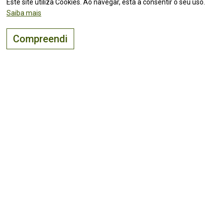
Este site utiliza Cookies. Ao navegar, está a consentir o seu uso.
downloads
Saiba mais
Compreendi
O lugar certo para
viver, visitar
e
investir
!