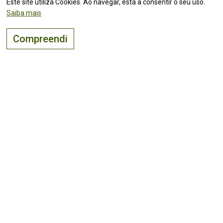
Este site utiliza Cookies. Ao navegar, está a consentir o seu uso.
Saiba mais
Compreendi
O lugar certo para
viver, visitar
e
investir
!