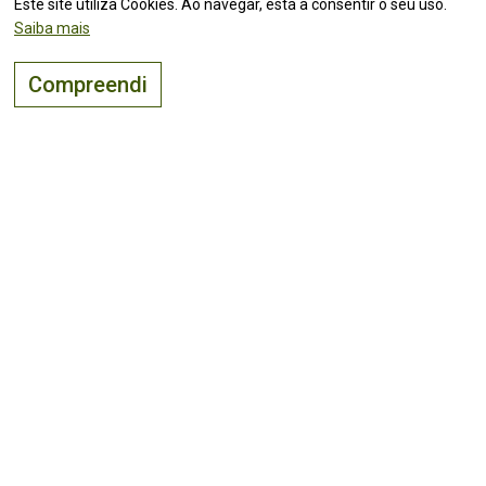
Este site utiliza Cookies. Ao navegar, está a consentir o seu uso.
sobre outros monumentos a visitar, onde comer e
Saiba mais
onde dormir. Venha apaixonar-se por Melgaço!
Compreendi
CONTACTOS
Melgaço ( Viana do Castelo )
42.11441,-8.25955
(Ver mapa)
downloads
O lugar certo para
viver, visitar
e
investir
!