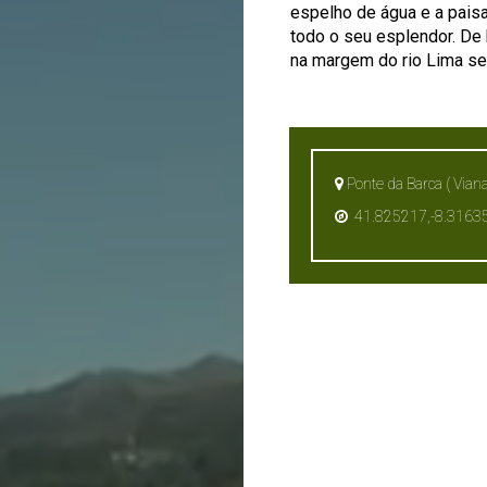
espelho de água e a pais
todo o seu esplendor. De 
na margem do rio Lima se
Ponte da Barca ( Viana
41.825217,-8.3163