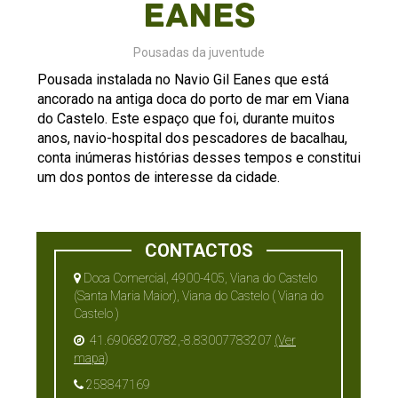
Eanes
Pousadas da juventude
Pousada instalada no Navio Gil Eanes que está
ancorado na antiga doca do porto de mar em Viana
do Castelo. Este espaço que foi, durante muitos
anos, navio-hospital dos pescadores de bacalhau,
conta inúmeras histórias desses tempos e constitui
um dos pontos de interesse da cidade.
CONTACTOS
Doca Comercial, 4900-405, Viana do Castelo
(Santa Maria Maior), Viana do Castelo ( Viana do
Castelo )
41.6906820782,-8.83007783207
(Ver
mapa)
258847169