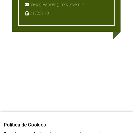
naviogileannes@movijovem.pt
217232101
Política de Cookies