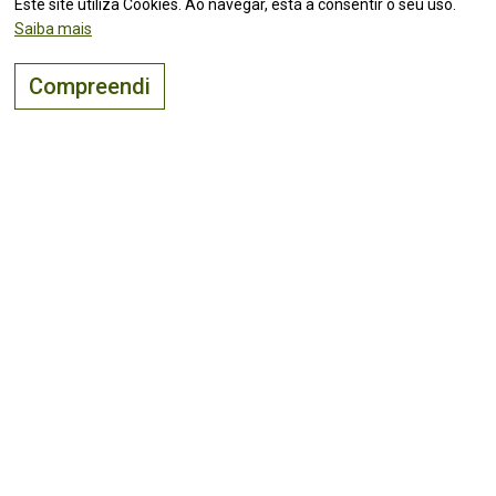
Este site utiliza Cookies. Ao navegar, está a consentir o seu uso.
Saiba mais
Compreendi
O lugar certo para
viver, visitar
e
investir
!