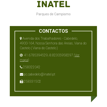
Inatel
Parques de Campismo
CONTACTOS
Avenida dos Trabalhadores - Cabedelo,
4900-164, Nossa Senhora das Areias, Viana do
Castelo ( Viana do Castelo )
41.6785394529,-8.82305958297
(Ver
mapa)
258322042
pc.cabedelo@inatel.pt
258331502