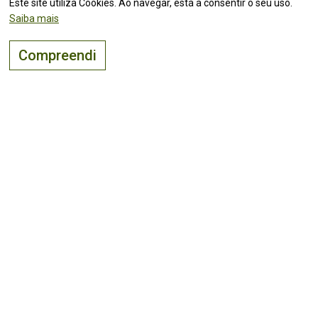
Este site utiliza Cookies. Ao navegar, está a consentir o seu uso.
Saiba mais
Compreendi
O lugar certo para
viver, visitar
e
investir
!