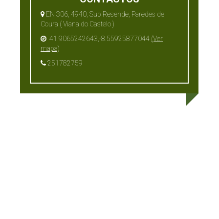
EN 306, 4940, Sub Resende, Paredes de
Coura ( Viana do Castelo )
41.9065242643,-8.55925877044
(Ver
mapa)
251782759