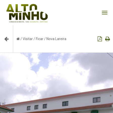
Tog
nav
/
Visitar
/
Ficar
/
Nova Lareira