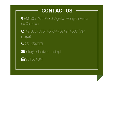
CONTACTOS
EM 505, 4950-280, Agrelo, Monção ( Viana
do Castelo )
42.0587875145,-8.47694214537
(Ver
mapa)
251654008
info@solardeserrade.pt
251654041