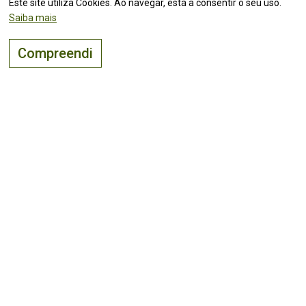
Este site utiliza Cookies. Ao navegar, está a consentir o seu uso.
Saiba mais
Compreendi
O lugar certo para
viver, visitar
e
investir
!