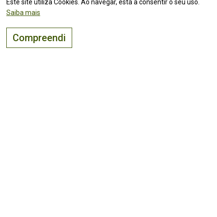
Este site utiliza Cookies. Ao navegar, está a consentir o seu uso.
Saiba mais
Compreendi
O lugar certo para
viver, visitar
e
investir
!