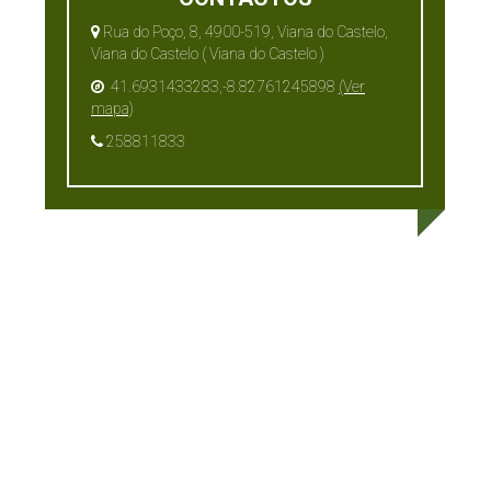
Rua do Poço, 8, 4900-519, Viana do Castelo,
Viana do Castelo ( Viana do Castelo )
41.6931433283,-8.82761245898
(Ver
mapa)
258811833