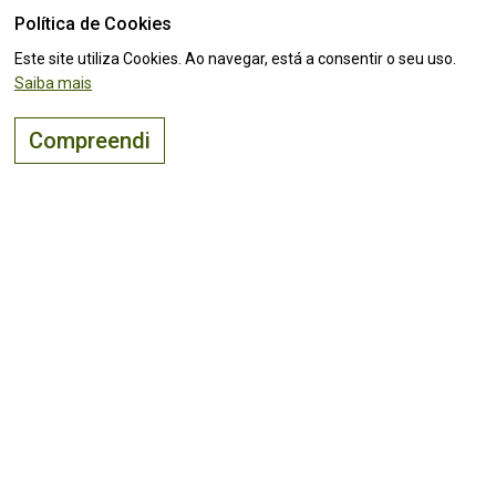
O lugar certo para
viver, visitar
e
investir
!
Política de Cookies
Este site utiliza Cookies. Ao navegar, está a consentir o seu uso.
Saiba mais
Compreendi
COMENTÁRIOS E SUGESTÕES
MAPA DO SITE
CONTACTOS
POLÍTICA DE COOKIES
TERMOS DE UTILIZAÇÃO E POLÍTICA DE TRATAMENTO DE DADOS PESSOAIS
SUGIRA ESTE SITE