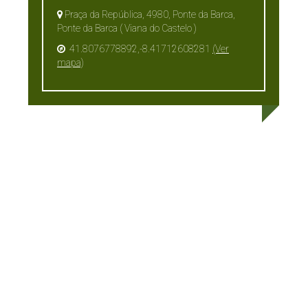
Praça da República, 4980, Ponte da Barca,
Ponte da Barca ( Viana do Castelo )
41.8076778892,-8.41712608281
(Ver
mapa)