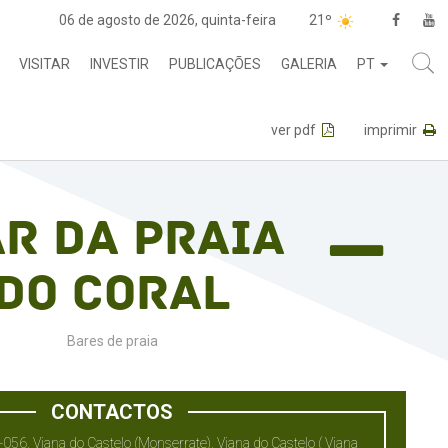
06 de agosto de 2026, quinta-feira
21º
VISITAR
INVESTIR
PUBLICAÇÕES
GALERIA
PT
ver pdf
imprimir
r da Praia
do Coral
Bares de praia
CONTACTOS
056, Viana do Castelo (Monserrate), Viana do Castelo ( Viana