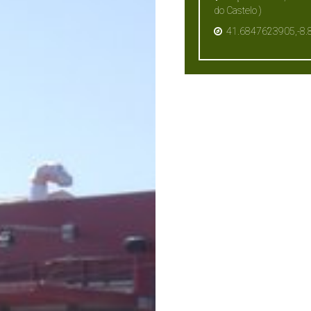
do Castelo )
41.6847623905,-8