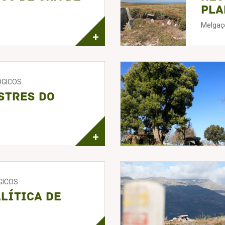
Pla
Melgaç
+
ÓGICOS
stres do
+
GICOS
lítica de