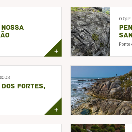
O QUE
 Nossa
Pen
ção
San
Ponte 
+
GICOS
 dos Fortes,
+