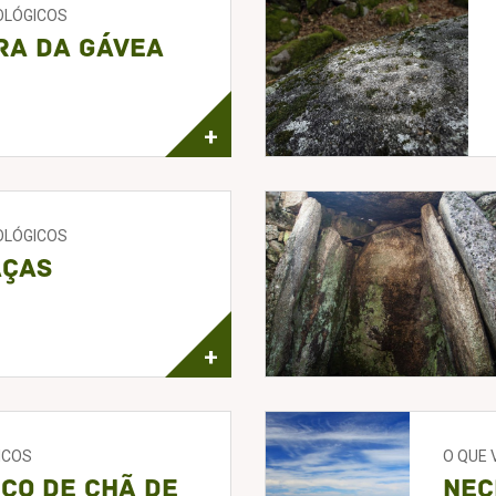
EOLÓGICOS
ra da Gávea
+
EOLÓGICOS
aças
+
ICOS
O QUE 
co de Chã de
Nec