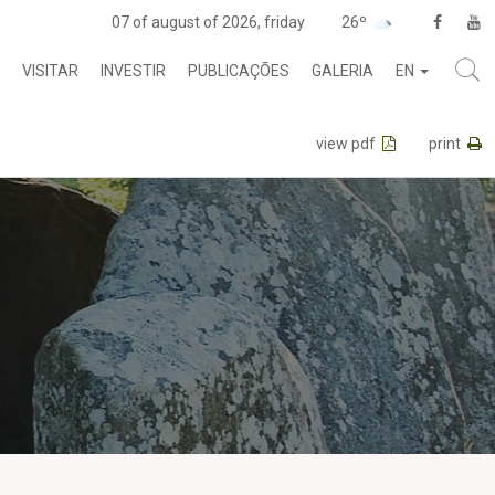
07 of august of 2026, friday
26º
VISITAR
INVESTIR
PUBLICAÇÕES
GALERIA
EN
view pdf
print