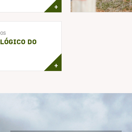
+
COS
lógico do
+