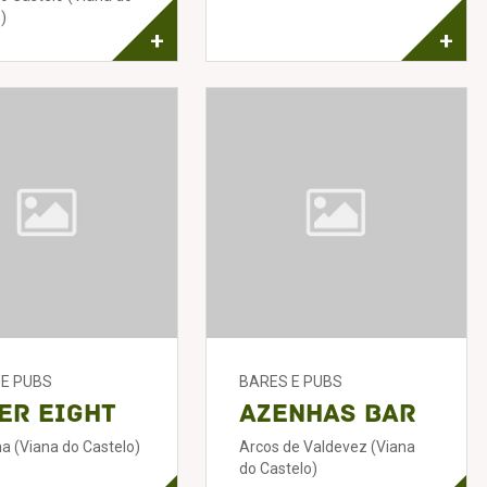
)
+
+
 E PUBS
BARES E PUBS
er Eight
Azenhas Bar
a (Viana do Castelo)
Arcos de Valdevez (Viana
do Castelo)