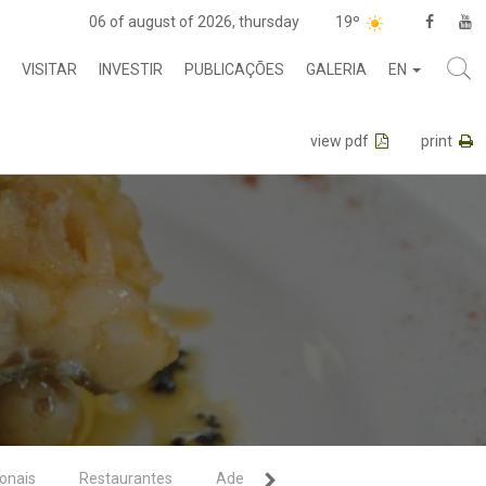
06 of august of 2026, thursday
19º
VISITAR
INVESTIR
PUBLICAÇÕES
GALERIA
EN
view pdf
print
ionais
Restaurantes
Adegas e cooperativas
Cervejari