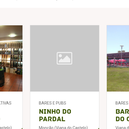
TIVAS
BARES E PUBS
BARES 
Ninho do
Bar
o
Pardal
do 
astelo)
Monção (Viana do Castelo)
Viana d