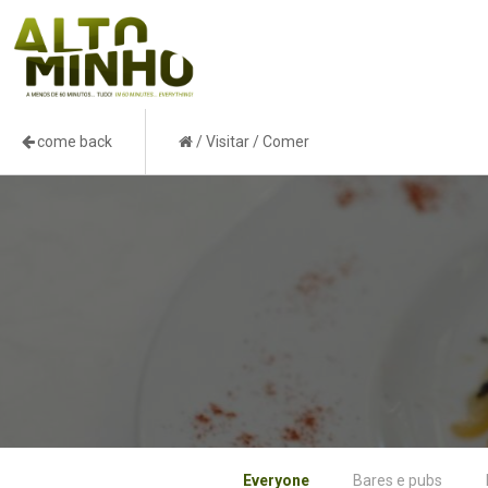
come back
/
Visitar
/
Comer
Produtores
Sabores
Everyone
Bares e pubs