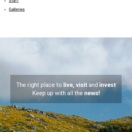
Staff
Galleries
The right place to
live, visit
and
invest
Keep up with all the
news!