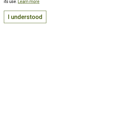
its use.
Learn more
I understood
The right place to
live, visit
and
invest
Keep up with all the
news!