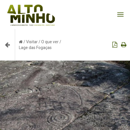
Tog
nav
/
Visitar
/
O que ver
/
Lage das Fogaças