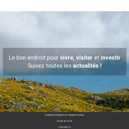
Le bon endroit pour
vivre, visiter
et
investir
Suivez toutes les
actualités !
COMMENTAIRES ET SUGGESTIONS
PLAN DU SITE
CONTACTS