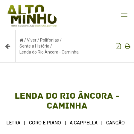
Tog
nav
/
Viver
/
Polifonias
/
Sente a História
/
Lenda do Rio Âncora - Caminha
Lenda do Rio Âncora -
Caminha
LETRA
|
CORO E PIANO
|
A CAPPELLA
|
CANÇÃO