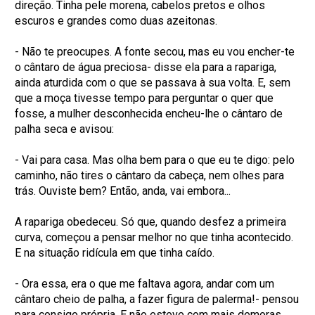
direção. Tinha pele morena, cabelos pretos e olhos
escuros e grandes como duas azeitonas.
- Não te preocupes. A fonte secou, mas eu vou encher-te
o cântaro de água preciosa- disse ela para a rapariga,
ainda aturdida com o que se passava à sua volta. E, sem
que a moça tivesse tempo para perguntar o quer que
fosse, a mulher desconhecida encheu-lhe o cântaro de
palha seca e avisou:
- Vai para casa. Mas olha bem para o que eu te digo: pelo
caminho, não tires o cântaro da cabeça, nem olhes para
trás. Ouviste bem? Então, anda, vai embora...
A rapariga obedeceu. Só que, quando desfez a primeira
curva, começou a pensar melhor no que tinha acontecido.
E na situação ridícula em que tinha caído.
- Ora essa, era o que me faltava agora, andar com um
cântaro cheio de palha, a fazer figura de palerma!- pensou
para consigo própria. E não esteve com mais demoras.