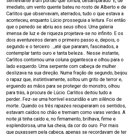
semelhante a um portão que tomba, desamparado. E, de
imediato, um vento quente bateu no rosto de Alberto e de
Carlitos que observavam, aterrados, tudo o que estava a
aconteceu, enquanto Lúcio prosseguia a leitura. Foi então
que o penedo se abriu aos seus olhos. Uma galeria
imensa de luz e de riqueza projetava-se no infinito. E os
dois aventureiros deram o primeiro passo e, depois, o
segundo e o terceiro …,até que pararam, fascinados, a
contemplar tanto ouro e tanta beleza... Nesse instante,
Carlitos contornou uma coluna gigantesca e olhou para o
lado esquerdo. Uma serpente com cabeça de mulher
deslizava na sua direção. Numa fração de segundo, beijou
o rapaz que, instintivamente, soltou um grito de terror e,
erguendo as mãos para se proteger do monstro, olhou
para trás, à procura de Lúcio. Carlitos deitou tudo a
perder...Fez-se uma horrível escuridão e um silêncio de
morte...Quando os três rapazes recuperaram os sentidos,
estavam caídos no chão e tremiam como varas verdes. A
noite já tinha caído e, no firmamento, brilhava, firme e
esplendorosa, uma lua cheia, da cor do ouro. Por mais
que puxassem pela cabeça, apenas se recordavam de ter