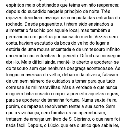
espíritos mais obstinados que teima em não reaparecer,
depois do sucedido naquele princípio de noite. Três
rapazes decidiram avançar na conquista das entradas do
rochedo. Desde pequenitos, tinham sido ensinados a
alimentar o fascínio por aquele local, mas também a
permanecerem quietos por causa do medo. Vezes sem
conta, haviam escutado da boca do velho do lugar a
estória de uma moura encantada e de um tesouro infinito
encerrado nas entranhas do penedo. Difícil era conseguir
abri-lo. Mais difícil ainda, mantê-lo aberto e apoderar-se
do tesouro sem que nenhuma desgraça acontecesse. As
longas conversas do velho, debaixo da oliveira, falavam
de um sem número de cuidados a tomar para que tudo
corresse às mil maravilhas. Mas a verdade é que nunca
ninguém tinha ousado cumprir a preceito aquelas regras,
para se apoderar de tamanha fortuna. Numa sexta-feira,
porém, os rapazes resolveram tentar a sua sorte. Sem
que a vizinhança, nem familiares se aperceberam,
trataram de arranjar um livro de S. Cipriano, o que nem foi
nada fácil. Depois, o Lúcio, que era o único que sabia ler,