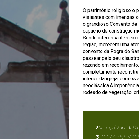
O património religioso e 
visitantes com imensas op
o grandioso Convento de 
capucho de construção med
Sendo interessantes exemp
região, merecem uma aten
convento da Regra de Sant
passear pelo seu claustro
rezando em recolhimento…
completamente reconstruí
interior da igreja, com os
neoclássica.A imponência 
rodeado de vegetação, cr
Valença ( Viana do Cas
41.977276,-8.5919