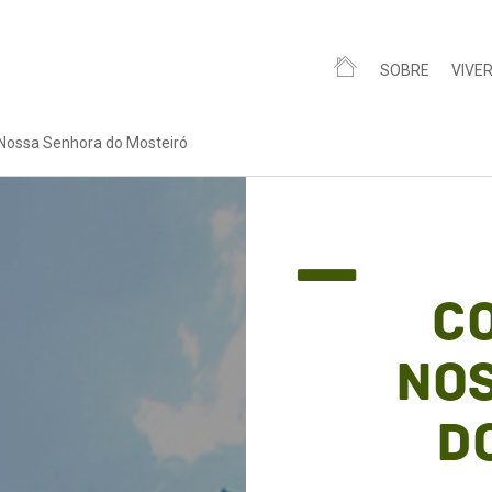
SOBRE
VIVE
 Nossa Senhora do Mosteiró
C
No
d