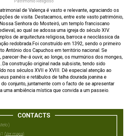
Património Religioso
patrimonial de Valença é vasto e relevante, agraciando os
ções de visita. Destacamos, entre este vasto património,
Nossa Senhora do Mosteiró, um templo franciscano
ieval, ao qual se adossa uma igreja do século XIV.
los de arquitectura religiosa, barroca e neoclássica da
ção redobrada.Foi construído em 1392, sendo o primeiro
o António dos Capuchos em território nacional. Se
, parecer-lhe-á ouvir, ao longe, os murmúrios dos monges,
Da construção original nada subsiste, tendo sido
do nos séculos XVII e XVIII. Dê especial atenção ao
 seus painéis e retábulos de talha dourada joanina e
do conjunto, juntamente com o facto de se apresentar
ia uma ambiência mística que convida a um passeio.
CONTACTS
telo )
61
(Ver mapa)