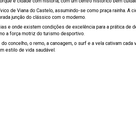
rque é cidade com história, com um centro histórico bem cuidado
ívico de Viana do Castelo, assumindo-se como praça rainha. A ci
brada junção do clássico com o moderno.
aias e onde existem condições de excelência para a prática de d
o a força motriz do turismo desportivo.
 do concelho, o remo, a canoagem, o surf e a vela cativam cada
m estilo de vida saudável.