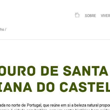
SOBRE
VIVE
nho
/
ouro de Santa 
iana do Caste
ada no norte de Portugal, que reúne em si a beleza natural propor