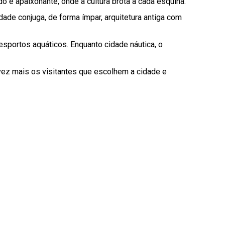
 e apaixonante, onde a cultura brota a cada esquina.
dade conjuga, de forma ímpar, arquitetura antiga com
esportos aquáticos. Enquanto cidade náutica, o
 vez mais os visitantes que escolhem a cidade e