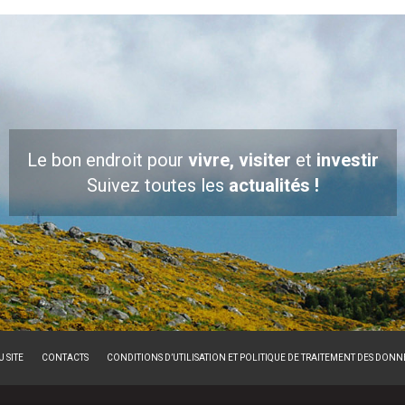
Le bon endroit pour
vivre, visiter
et
investir
Suivez toutes les
actualités !
 SITE
CONTACTS
CONDITIONS D’UTILISATION ET POLITIQUE DE TRAITEMENT DES DON