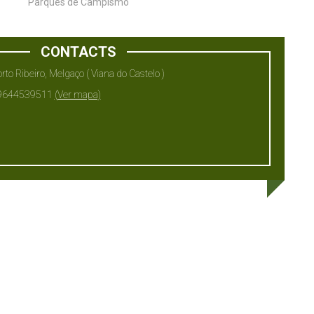
Parques de Campismo
CONTACTS
o Ribeiro, Melgaço ( Viana do Castelo )
19644539511
(Ver mapa)