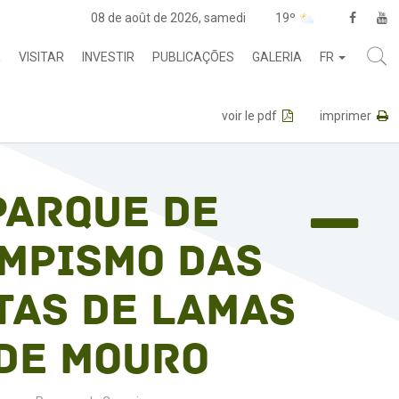
08 de août de 2026, samedi
19º
R
VISITAR
INVESTIR
PUBLICAÇÕES
GALERIA
FR
voir le pdf
imprimer
Parque de
mpismo das
tas de Lamas
de Mouro