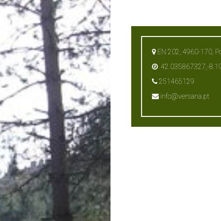
EN 202, 4960-170, Port
42.035867327,-8.
251465129
info@versana.pt