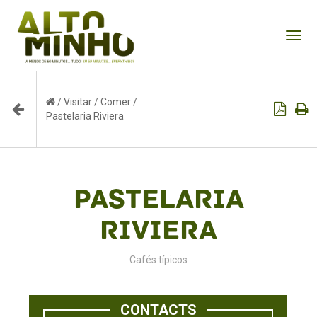
Tog
nav
/
Visitar
/
Comer
/
Pastelaria Riviera
Pastelaria
Riviera
Cafés típicos
CONTACTS