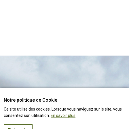
Notre politique de Cookie
Le bon endroit pour
vivre, visiter
et
investir
Suivez toutes les
actualités !
Ce site utilise des cookies. Lorsque vous naviguez sur le site, vous
consentez son utilisation.
En savoir plus