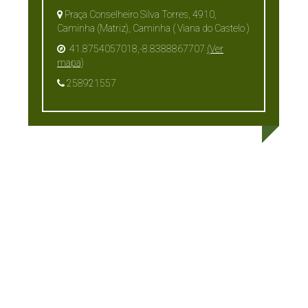
Praça Conselheiro Silva Torres, 4910,
Caminha (Matriz), Caminha ( Viana do Castelo )
41.8754057018,-8.8388867707
(Ver
mapa)
258921557