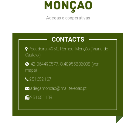
Monção
Adegas e cooperativas
CONTACTS
Pegadeira, 4950, Romeu, Monção ( Viana do
Castelo )
42.064490577,-8.48955802038
(Ver
mapa)
251652167
adegamoncao@mail.telepac.pt
251651108