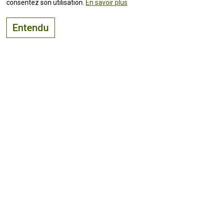
consentez son utilisation.
En savoir plus
Entendu
Le bon endroit pour
vivre, visiter
et
investir
Suivez toutes les
actualités !