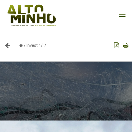
Tog
nav
/
Investir
/
/