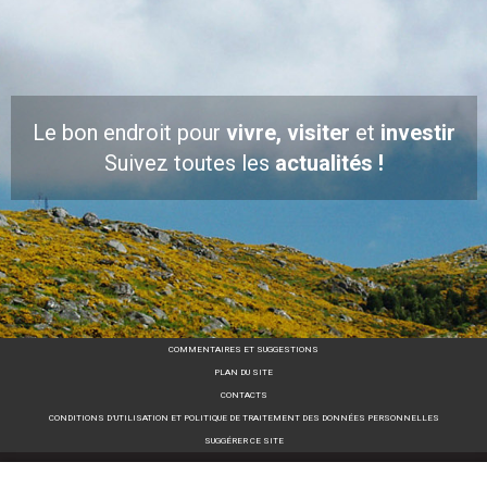
Le bon endroit pour
vivre, visiter
et
investir
Suivez toutes les
actualités !
COMMENTAIRES ET SUGGESTIONS
PLAN DU SITE
CONTACTS
CONDITIONS D’UTILISATION ET POLITIQUE DE TRAITEMENT DES DONNÉES PERSONNELLES
SUGGÉRER CE SITE