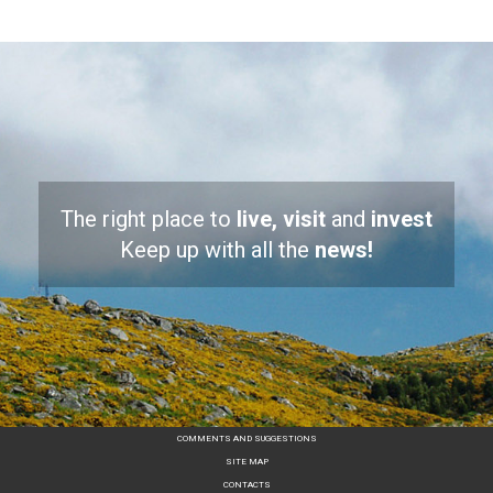
The right place to
live, visit
and
invest
Keep up with all the
news!
COMMENTS AND SUGGESTIONS
SITE MAP
CONTACTS