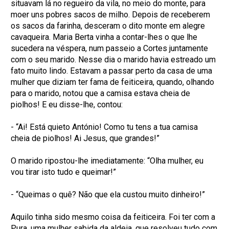
situavam lá no regueiro da vila, no meio do monte, para
moer uns pobres sacos de milho. Depois de receberem
os sacos da farinha, desceram o dito monte em alegre
cavaqueira. Maria Berta vinha a contar-lhes o que lhe
sucedera na véspera, num passeio a Cortes juntamente
com o seu marido. Nesse dia o marido havia estreado um
fato muito lindo. Estavam a passar perto da casa de uma
mulher que diziam ter fama de feiticeira, quando, olhando
para o marido, notou que a camisa estava cheia de
piolhos! E eu disse-lhe, contou:
- “Ai! Está quieto António! Como tu tens a tua camisa
cheia de piolhos! Ai Jesus, que grandes!”
O marido ripostou-lhe imediatamente: “Olha mulher, eu
vou tirar isto tudo e queimar!”
- “Queimas o quê? Não que ela custou muito dinheiro!”
Aquilo tinha sido mesmo coisa da feiticeira. Foi ter com a
Pura, uma mulher sabida da aldeia, que resolveu tudo com